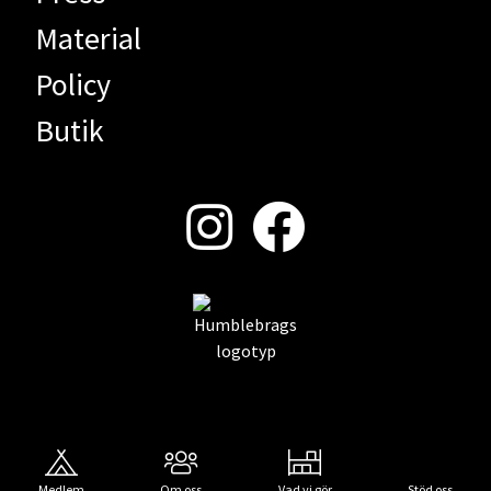
Material
Policy
Butik
Medlem
Om oss
Vad vi gör
Stöd oss