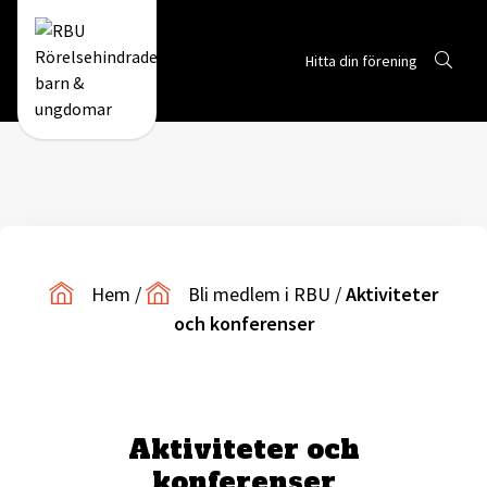
Sök
Hitta din förening
Gå till RBUs startsida
Hem
/
Bli medlem i RBU
/
Aktiviteter
och konferenser
Aktiviteter och
konferenser