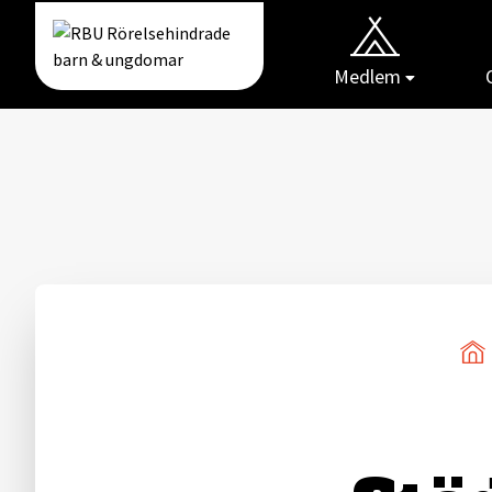
Medlem
Gå till RBUs startsida