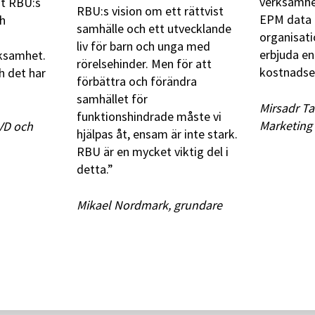
verksamhet
t RBU:s
RBU:s vision om ett rättvist
EPM data 
ch
samhälle och ett utvecklande
organisat
liv för barn och unga med
erbjuda en
ksamhet.
rörelsehinder. Men för att
kostnadsef
ch det har
förbättra och förändra
samhället för
Mirsadr Ta
funktionshindrade måste vi
Marketing 
VD och
hjälpas åt, ensam är inte stark.
RBU är en mycket viktig del i
detta.”
Mikael Nordmark, grundare