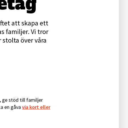
etag
tet att skapa ett
familjer. Vi tror
stolta över våra
e stöd till familjer
nka en gåva
via kort eller