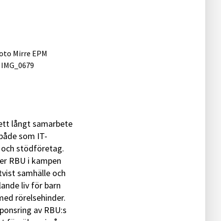
ett långt samarbete
åde som IT-
 och stödföretag.
er RBU i kampen
ttvist samhälle och
lande liv för barn
ed rörelsehinder.
ponsring av RBU:s