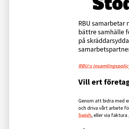
Stö
RBU samarbetar m
bättre samhälle f
på skräddarsydda 
samarbetspartners
RBU:s insamlingspolic
Vill ert föret
Genom att bidra med en 
och driva vårt arbete f
Swish
, eller via faktu