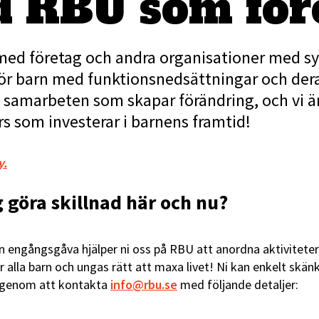
d RBU som för
ed företag och andra organisationer med syf
ör barn med funktionsnedsättningar och deras 
samarbeten som skapar förändring, och vi är 
 som investerar i barnens framtid!
y.
ag göra skillnad här och nu?
engångsgåva hjälper ni oss på RBU att anordna aktiviteter, g
ör alla barn och ungas rätt att maxa livet! Ni kan enkelt skä
ra genom att kontakta
info@rbu.se
med följande detaljer: