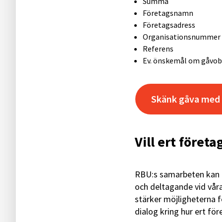
Summa
Företagsnamn
Företagsadress
Organisationsnummer
Referens
Ev. önskemål om gåvob
Skänk gåva med k
Vill ert föret
RBU:s samarbeten kan i
och deltagande vid vå
stärker möjligheterna fö
dialog kring hur ert f