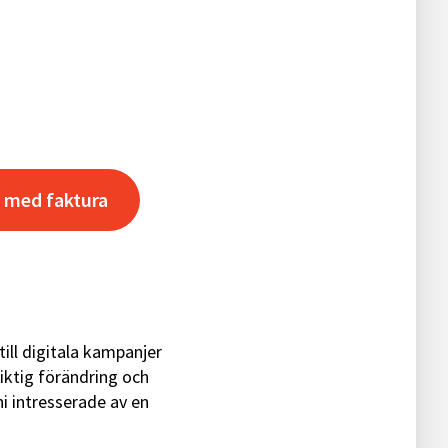
 med faktura
ill digitala kampanjer
ktig förändring och
ni intresserade av en