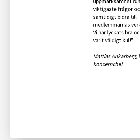
uppmärksamhet run
viktigaste frågor o
samtidigt bidra till
medlemmarnas ver
Vi har lyckats bra o
varit väldigt kul!”
Mattias Ankarberg, 
koncernchef