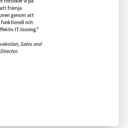
 försöker vi på
att främja
ionen genom att
 funktionell och
fektiv IT-lösning.”
vakolian, Sales and
Director.