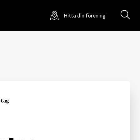
Sö
Hitta din förening
etag