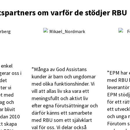
spartners om varför de stödjer RBU
 enkel
”Många av God Assistans
”EPM har 
gerar oss i
kunder är barn och ungdomar
med RBU b
 det
med olika funktionshinder. Vi
leverantör
ter vi
vill att allas liv ska vara ett
EPM stödj
tet med
meningsfullt och aktivt liv
för ett rä
ag och
efter egna förutsättningar och
ett utveck
 blivit
därför känns ett samarbete
och unga m
sedan 2010
med RBU som ett självklart
Förutom s
tt skapa
val för oss. Vi delar också