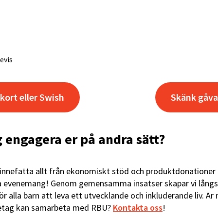
evis
ort eller Swish
Skänk gåva
ag engagera er på andra sätt?
nnefatta allt från ekonomiskt stöd och produktdonationer t
ra evenemang! Genom gemensamma insatser skapar vi långsi
r alla barn att leva ett utvecklande och inkluderande liv. Är 
öretag kan samarbeta med RBU?
Kontakta oss
!