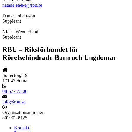
natalie.eneke@rbu.se
Daniel Johansson
Suppleant
NIclas Wennerlund
Suppleant
RBU – Riksförbundet för
Rörelsehindrade Barn och Ungdomar
Solna torg 19
171 45 Solna
08-677 73 00
info@rbu.se
Organisationsnummer:
802002-8125
Kontakt