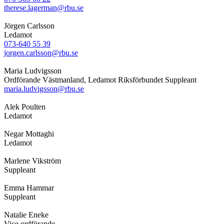
therese.lagerman@rbu.se
Jörgen Carlsson
Ledamot
073-640 55 39
jorgen.carlsson@rbu.se
Maria Ludvigsson
Ordförande Västmanland, Ledamot Riksförbundet Suppleant
maria.ludvigsson@rbu.se
Alek Poulten
Ledamot
Negar Mottaghi
Ledamot
Marlene Vikström
Suppleant
Emma Hammar
Suppleant
Natalie Eneke
Vice ordförande