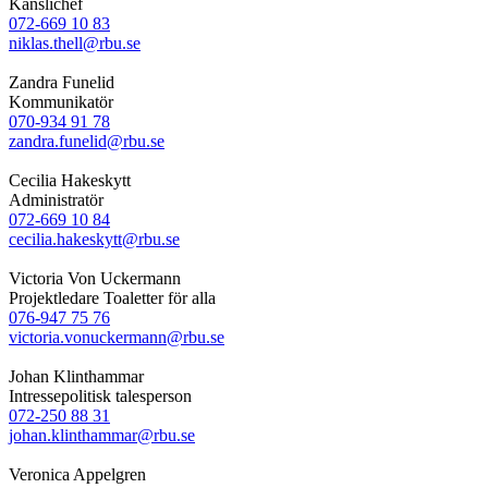
Kanslichef
072-669 10 83
niklas.thell@rbu.se
Zandra Funelid
Kommunikatör
070-934 91 78
zandra.funelid@rbu.se
Cecilia Hakeskytt
Administratör
072-669 10 84
cecilia.hakeskytt@rbu.se
Victoria Von Uckermann
Projektledare Toaletter för alla
076-947 75 76
victoria.vonuckermann@rbu.se
Johan Klinthammar
Intressepolitisk talesperson
072-250 88 31
johan.klinthammar@rbu.se
Veronica Appelgren