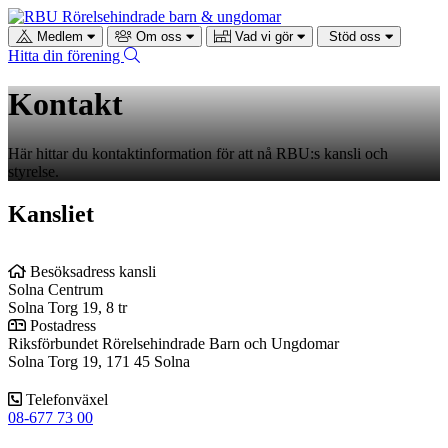
Gå
till
Medlem
Om oss
Vad vi gör
Stöd oss
RBUs
Sök
Hitta din förening
startsida
Kontakt
Här hittar du kontaktinformation för att nå RBU:s kansli och
styrelse.
Kansliet
Besöksadress kansli
Solna Centrum
Solna Torg 19, 8 tr
Postadress
Riksförbundet Rörelsehindrade Barn och Ungdomar
Solna Torg 19, 171 45 Solna
Telefonväxel
08-677 73 00